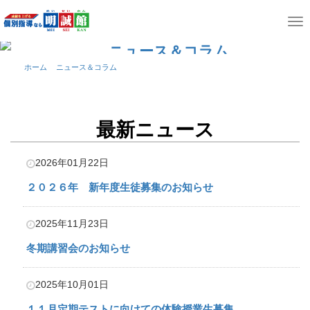
T
o
ニュース＆コラム
g
最新の記事
ホーム
ニュース＆コラム
g
l
e
最新ニュース
n
a
2026年01月22日
v
２０２６年 新年度生徒募集のお知らせ
i
g
2025年11月23日
a
冬期講習会のお知らせ
t
i
2025年10月01日
o
１１月定期テストに向けての体験授業生募集